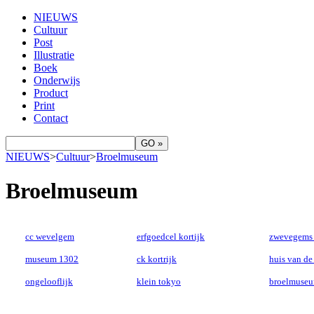
NIEUWS
Cultuur
Post
Illustratie
Boek
Onderwijs
Product
Print
Contact
NIEUWS
>
Cultuur
>
Broelmuseum
Broelmuseum
cc wevelgem
erfgoedcel kortijk
zwevegems 
museum 1302
ck kortrijk
huis van de 
ongelooflijk
klein tokyo
broelmuse